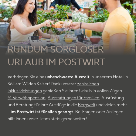
only-Panorama-Spa
oder nehmen an unserem
hauseigenen
Aktivprogramm
teil. Und natürlich lockt die
Region
Wilder Kaiser
zu jeder Jahreszeit mit idyllischer Natur,
sportlichen Herausforderungen und faszinierenden
Bergabenteuern.
Wir freuen uns sehr darauf, Sie bald bei uns begrüßen zu
RUNDUM SORGLOSER
dürfen!
Ihre Gastgeber
URLAUB IM POSTWIRT
Familie Bliem mit dem gesamten Team
Hotel Postwirt in Söll am Wilden Kaiser
Verbringen Sie eine
unbeschwerte Auszeit
in unserem Hotel in
Söll am Wilden Kaiser! Dank unserer
zahlreichen
Inklusivleistungen
genießen Sie Ihren Urlaub in vollen Zügen.
¾-Verwöhnpension
,
Ausstattungen für Familien
, Ausrüstung
und Beratung für Ihre Ausflüge in die
Bergwelt
und vieles mehr
–
im Postwirt ist für alles gesorgt
. Bei Fragen oder Anliegen
hilft Ihnen unser Team stets gerne weiter!