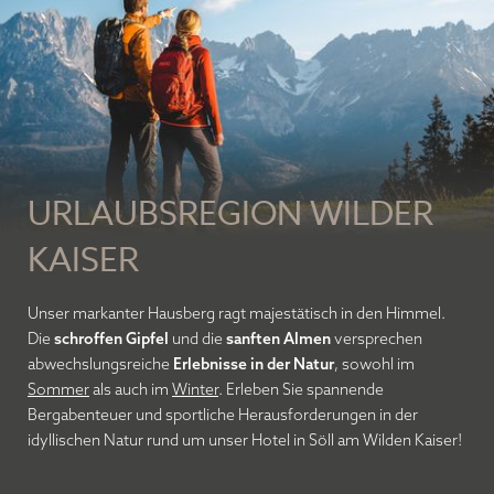
VORNAME
NACHNAME
URLAUBSREGION WILDER
E-MAIL
KAISER
Unser markanter Hausberg ragt majestätisch in den Himmel.
Ich habe die
Datenschutzerklärung
zur
Die
schroffen Gipfel
und die
sanften Almen
versprechen
Kenntnis genommen.
abwechslungsreiche
Erlebnisse in der Natur
, sowohl im
Sommer
als auch im
Winter
. Erleben Sie spannende
Bergabenteuer und sportliche Herausforderungen in der
NEWSLETTER ABONNIEREN
idyllischen Natur rund um unser Hotel in Söll am Wilden Kaiser!