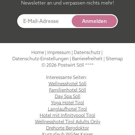
Newsletter an und verpassen nichts mehr!
E-Mail-Adresse
Anmelden
Home
|
Impressum
|
Datenschutz
|
Datenschutz-Einstellungen
|
Barrierefreiheit
|
Sitemap
© 2026 Postwirt Söll ****
Interessante Seiten:
Wellnesshotel Söll
Familienhotel Söll
Day Spa Söll
Yoga Hotel Tirol
Langlaufhotel Tirol
Hotel mit Infinitypool Tirol
Wellnesshotel Tirol Adults Only
Drehorte Bergdoktor
Kurzurlaub Wilder Kaiser