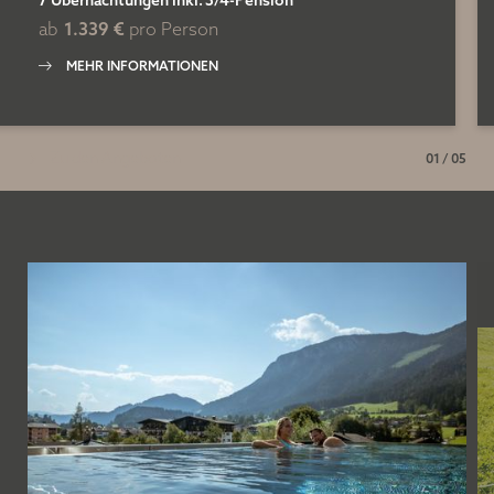
7 Übernachtungen
inkl.
3/4-Pension
ab
1.339 €
pro Person
MEHR INFORMATIONEN
Zu den Angeboten
01
/
05