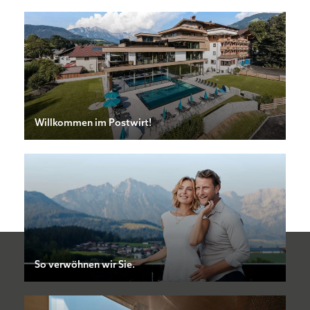
VORNAME
NACHNAME
Willkommen im Postwirt!
E-MAIL
Ich habe die
Datenschutzerklärung
zur
Kenntnis genommen.
So verwöhnen wir Sie.
NEWSLETTER ABONNIEREN