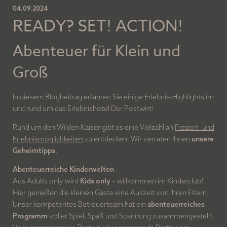
¾-Verwöhnpension
04.09.2024
READY? SET! ACTION!
Lage und Anreise
Unser Blog
Abenteuer für Klein und
Bildergalerie
Groß
Arbeiten im Postwirt
In diesem Blogbeitrag erfahren Sie einige Erlebnis-Highlights im
und rund um das Erlebnishotel Der Postwirt!
ZIMMER UND PREISE
Rund um den Wilden Kaiser gibt es eine Vielzahl an
Freizeit- und
Erlebnismöglichkeiten
zu entdecken. Wir verraten Ihnen
unsere
Geheimtipps
.
WELLNESS UND SPA
Abenteuerreiche Kinderwelten
Aus Adults only wird
Kids only
– willkommen im Kinderclub!
FAMILIENURLAUB
Hier genießen die kleinen Gäste eine Auszeit von ihren Eltern.
Unser kompetentes Betreuerteam hat ein
abenteuerreiches
Programm
voller Spiel, Spaß und Spannung zusammengestellt.
DER WILDE KAISER