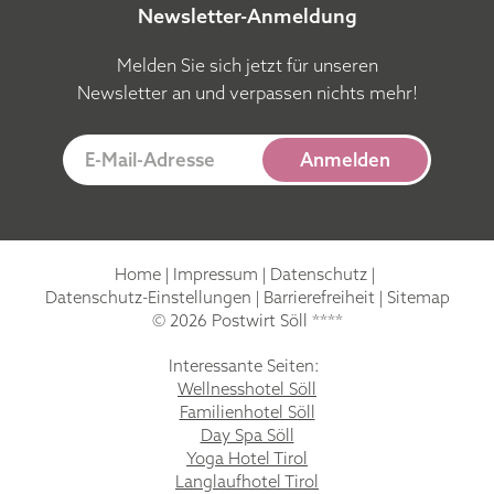
Newsletter-Anmeldung
Melden Sie sich jetzt für unseren
Newsletter an und verpassen nichts mehr!
E-Mail-Adresse
Anmelden
Home
|
Impressum
|
Datenschutz
|
Datenschutz-Einstellungen
|
Barrierefreiheit
|
Sitemap
© 2026 Postwirt Söll ****
Interessante Seiten:
Wellnesshotel Söll
Familienhotel Söll
Day Spa Söll
Yoga Hotel Tirol
Langlaufhotel Tirol