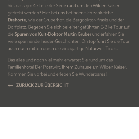
Sie, dass große Teile der Serie rund um den Wilden Kaiser
gedreht werden? Hier bei uns befinden sich zahlreiche
Drehorte
, wie der Gruberhof, die Bergdoktor-Praxis und der
Dorfplatz. Begeben Sie sich bei einer geführten E-Bike Tour auf
die
Spuren von Kult-Doktor Martin Gruber
und erfahren Sie
viele spannende Insider-Geschichten. On top führt Sie die Tour
auch noch mitten durch die einzigartige Naturwelt Tirols.
Das alles und noch viel mehr erwartet Sie rund um das
Familienhotel Der Postwirt
, Ihrem Zuhause am Wilden Kaiser.
Kommen Sie vorbei und erleben Sie Wunderbares!
ZURÜCK ZUR ÜBERSICHT
NEWSLETTER-
ANMELDUNG
ANREDE