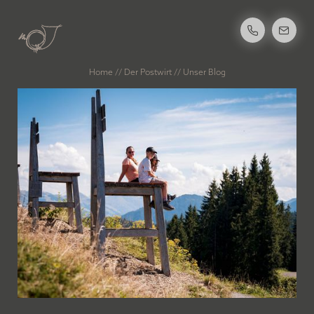
Home
//
Der Postwirt
//
Unser Blog
DER POSTWIRT
Ihr Rundum-sorglos-Urlaub
Unsere Geschichte