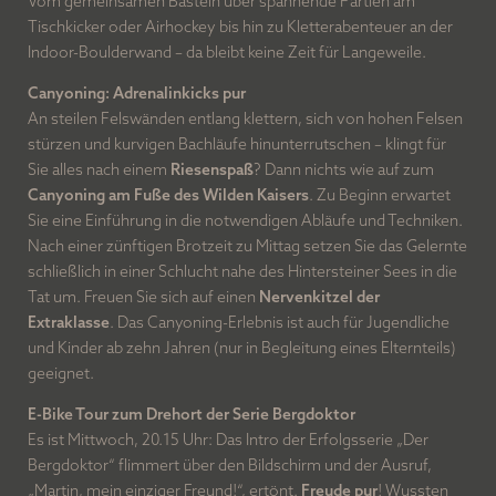
Vom gemeinsamen Basteln über spannende Partien am
Tischkicker oder Airhockey bis hin zu Kletterabenteuer an der
Indoor-Boulderwand – da bleibt keine Zeit für Langeweile.
Canyoning: Adrenalinkicks pur
An steilen Felswänden entlang klettern, sich von hohen Felsen
stürzen und kurvigen Bachläufe hinunterrutschen – klingt für
Sie alles nach einem
Riesenspaß
? Dann nichts wie auf zum
Canyoning am Fuße des Wilden Kaisers
. Zu Beginn erwartet
Sie eine Einführung in die notwendigen Abläufe und Techniken.
Nach einer zünftigen Brotzeit zu Mittag setzen Sie das Gelernte
schließlich in einer Schlucht nahe des Hintersteiner Sees in die
Tat um. Freuen Sie sich auf einen
Nervenkitzel der
Extraklasse
. Das Canyoning-Erlebnis ist auch für Jugendliche
und Kinder ab zehn Jahren (nur in Begleitung eines Elternteils)
geeignet.
E-Bike Tour zum Drehort der Serie Bergdoktor
Es ist Mittwoch, 20.15 Uhr: Das Intro der Erfolgsserie „Der
Bergdoktor“ flimmert über den Bildschirm und der Ausruf,
„Martin, mein einziger Freund!“, ertönt.
Freude pur
! Wussten