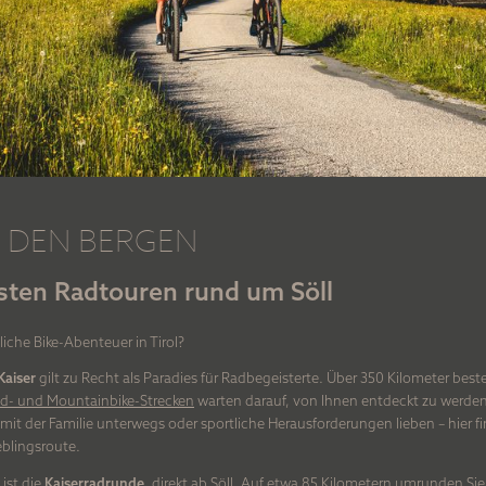
N DEN BERGEN
sten Radtouren rund um Söll
iche Bike-Abenteuer in Tirol?
Kaiser
gilt zu Recht als Paradies für Radbegeisterte. Über 350 Kilometer best
ad- und Mountainbike-Strecken
warten darauf, von Ihnen entdeckt zu werden
mit der Familie unterwegs oder sportliche Herausforderungen lieben – hier fi
eblingsroute.
 ist die
Kaiserradrunde
, direkt ab Söll. Auf etwa 85 Kilometern umrunden S