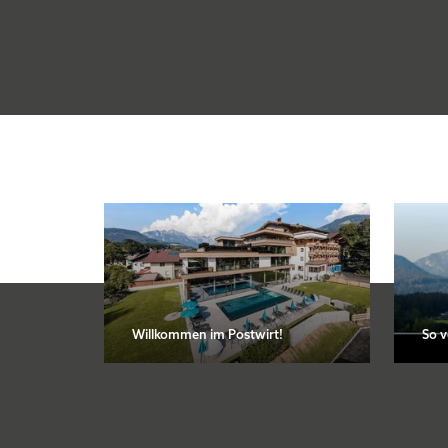
Unser Blog
Anfragen
Bildergalerie
Direkt buchen
Arbeiten im Postwirt
Willkommen im Postwirt!
So v