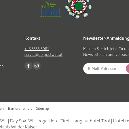
Kontakt
Newsletter-Anmeldun
+43 5333 5081
Melden Sie sich jetzt für u
servus@
derpostwirt.
at
Newsletter an und verpass
ich
E-Mail-Adresse
gen
|
Barrierefreiheit
|
Sitemap
Söll
|
Day Spa Söll
|
Yoga Hotel Tirol
|
Langlaufhotel Tirol
|
Hotel mi
rlaub Wilder Kaiser