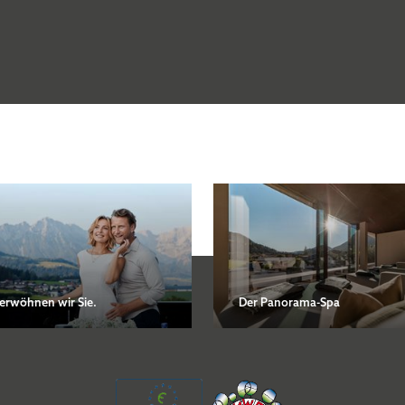
genommen.
Fitnesscenter
Hauseigenes Aktivprogramm
NEWSLETTER ABONNIEREN
Yoga
erwöhnen wir Sie.
Der Panorama-Spa