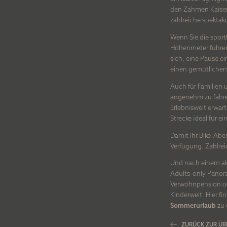
den Zahmen Kaiser 
zahlreiche spektak
Wenn Sie die sport
Höhenmeter führen 
sich, eine Pause e
einen gemütlichen
Auch für Familien u
angenehm zu fahre
Erlebniswelt erwar
Strecke ideal für e
Damit Ihr Bike-Abe
DER POSTWIRT
ZIMMER UND PREISE
Verfügung. Zahlre
Und nach einem akt
Ihr Rundum-sorglos-Urlaub
Zimmer und Suiten
Adults-only Panor
Verwöhnpension ode
Unsere Geschichte
Angebote
Kinderwelt. Hier f
¾-Verwöhnpension
Buchungsinfos und F
Sommerurlaub
zu 
Lage und Anreise
Gutscheine
ZURÜCK ZUR ÜB