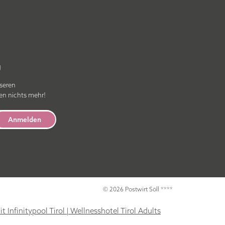
g
nseren
en nichts mehr!
Anmelden
© 2026 Postwirt Söll ****
t Infinitypool Tirol
|
Wellnesshotel Tirol Adults