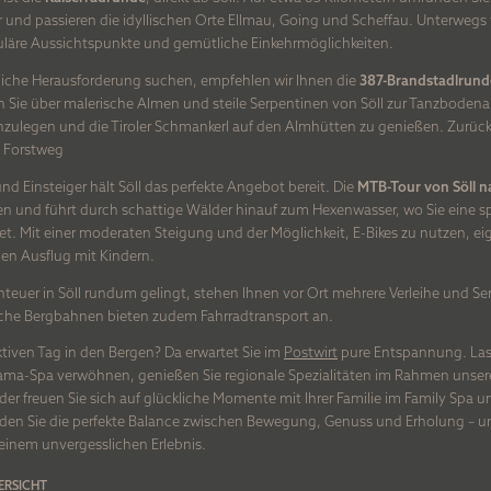
NEWSLETTER-ANMELDUNG
und passieren die idyllischen Orte Ellmau, Going und Scheffau. Unterwegs t
uläre Aussichtspunkte und gemütliche Einkehrmöglichkeiten.
ANREDE
liche Herausforderung suchen, empfehlen wir Ihnen die
387-Brandstadlrund
Sie über malerische Almen und steile Serpentinen von Söll zur Tanzbodenal
inzulegen und die Tiroler Schmankerl auf den Almhütten zu genießen. Zurück
 Forstweg
VORNAME
nd Einsteiger hält Söll das perfekte Angebot bereit. Die
MTB-Tour von Söll n
n und führt durch schattige Wälder hinauf zum Hexenwasser, wo Sie eine 
tet. Mit einer moderaten Steigung und der Möglichkeit, E-Bikes zu nutzen, ei
inen Ausflug mit Kindern.
NACHNAME
nteuer in Söll rundum gelingt, stehen Ihnen vor Ort mehrere Verleihe und Se
WELLNESS UND SPA
FAMILIENU
iche Bergbahnen bieten zudem Fahrradtransport an.
iven Tag in den Bergen? Da erwartet Sie im
Postwirt
pure Entspannung. Lass
E-MAIL
Day Spa
Family Spa u
ama-Spa verwöhnen, genießen Sie regionale Spezialitäten im Rahmen unser
Kleinkinderb
r freuen Sie sich auf glückliche Momente mit Ihrer Familie im Family Spa u
Adults-only-Panorama-Spa
inden Sie die perfekte Balance zwischen Bewegung, Genuss und Erholung – 
Kinderclub ab
AQs
Wasserwelten
einem unvergesslichen Erlebnis.
Ausstattung 
Massagen und Behandlungen
Ich habe die
Datenschutzerklärung
zur Kenntnis
ERSICHT