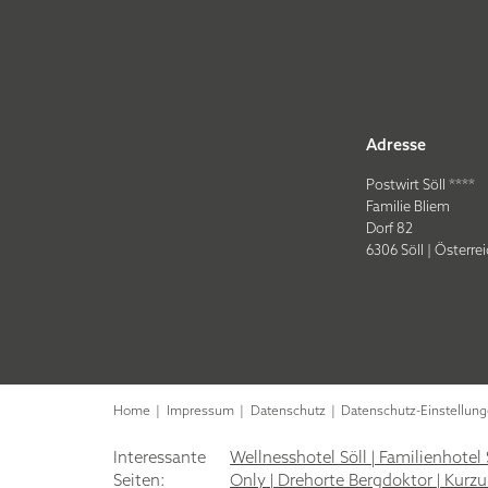
Adresse
Postwirt Söll ****
Familie Bliem
Dorf 82
6306 Söll | Österre
Home
|
Impressum
|
Datenschutz
|
Datenschutz-Einstellun
Interessante
Wellnesshotel Söll
|
Familienhotel 
Seiten:
Only
|
Drehorte Bergdoktor
|
Kurzu