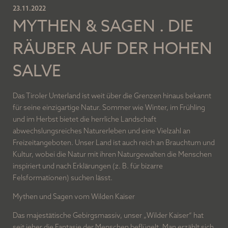
¾-Verwöhnpension
23.11.2022
MYTHEN & SAGEN . DIE
Lage und Anreise
RÄUBER AUF DER HOHEN
Unser Blog
SALVE
Bildergalerie
Arbeiten im Postwirt
Das Tiroler Unterland ist weit über die Grenzen hinaus bekannt
für seine einzigartige Natur. Sommer wie Winter, im Frühling
ZIMMER UND PREISE
und im Herbst bietet die herrliche Landschaft
abwechslungsreiches Naturerleben und eine Vielzahl an
Freizeitangeboten. Unser Land ist auch reich an Brauchtum und
WELLNESS UND SPA
Kultur, wobei die Natur mit ihren Naturgewalten die Menschen
inspiriert und nach Erklärungen (z. B. für bizarre
Felsformationen) suchen lässt.
FAMILIENURLAUB
Mythen und Sagen vom Wilden Kaiser
Das majestätische Gebirgsmassiv, unser „Wilder Kaiser“ hat
DER WILDE KAISER
seit jeher die Fantasie der Menschen beflügelt. Man erzählt sich