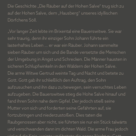
Die Geschichte „Die Räuber auf der Hohen Salve“ trug sich zu
auf der Hohen Salve, dem „Hausberg“ unseres idyllischen
Dörfchens Söll.
„Vor langer Zeit lebte im Brixental eine Bauerswitwe. Sie war
sehr traurig, denn ihr einziger Sohn Johann führte ein
lasterhaftes Leben … er war ein Räuber. Johann sammelte
sieben Räuber um sich und die Bande versetzte die Menschen
der Umgebung in Angst und Schrecken. Die Männer hausten in
sicheren Schlupfwinkeln in den Wäldern der Hohen Salve.
Die arme Witwe Gertrud weinte Tag und Nacht und betete zu
Gott. Gott gab ihr schließlich den Auftrag, den Sohn
aufzusuchen und ihn dazu zu bewegen, sein verruchtes Leben
aufzugeben. Die Bauerswitwe stieg die Hohe Salve hinauf und
fand ihren Sohn nahe dem Gipfel. Der jedoch stieß seine
Mutter von sich und forderten seine Gefährten auf, sie
fortzubringen und niederzustoßen. Dies taten die
Raubgenossen aber nicht, sie führten sie nur ein Stück talwärts
und verschwanden dann im dichten Wald. Die arme Frau jedoch
viel auf die Knie, weinte und betete die ganze Nacht zu Gott