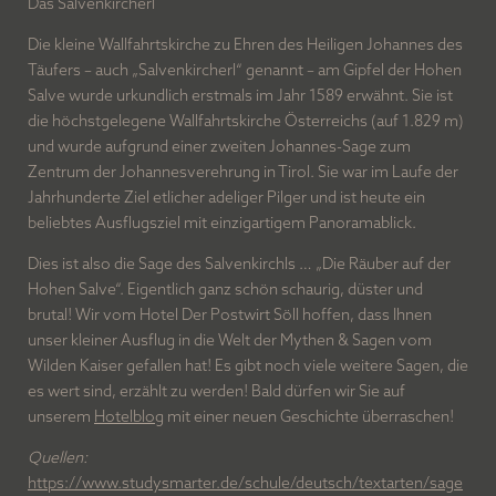
Das Salvenkircherl
NEWSLETTER-
Die kleine Wallfahrtskirche zu Ehren des Heiligen Johannes des
ANMELDUNG
Täufers – auch „Salvenkircherl“ genannt – am Gipfel der Hohen
Salve wurde urkundlich erstmals im Jahr 1589 erwähnt. Sie ist
die höchstgelegene Wallfahrtskirche Österreichs (auf 1.829 m)
ANREDE
und wurde aufgrund einer zweiten Johannes-Sage zum
Zentrum der Johannesverehrung in Tirol. Sie war im Laufe der
Jahrhunderte Ziel etlicher adeliger Pilger und ist heute ein
beliebtes Ausflugsziel mit einzigartigem Panoramablick.
VORNAME
Dies ist also die Sage des Salvenkirchls … „Die Räuber auf der
Hohen Salve“. Eigentlich ganz schön schaurig, düster und
brutal! Wir vom Hotel Der Postwirt Söll hoffen, dass Ihnen
NACHNAME
unser kleiner Ausflug in die Welt der Mythen & Sagen vom
Wilden Kaiser gefallen hat! Es gibt noch viele weitere Sagen, die
es wert sind, erzählt zu werden! Bald dürfen wir Sie auf
unserem
Hotelblog
mit einer neuen Geschichte überraschen!
E-MAIL
Quellen:
https://www.studysmarter.de/schule/deutsch/textarten/sage