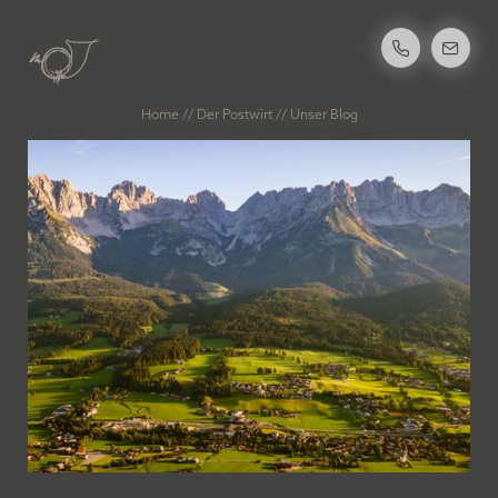
Home
//
Der Postwirt
//
Unser Blog
DER POSTWIRT
Ihr Rundum-sorglos-Urlaub
Unsere Geschichte